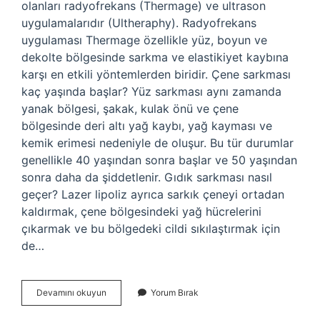
olanları radyofrekans (Thermage) ve ultrason
uygulamalarıdır (Ultheraphy). Radyofrekans
uygulaması Thermage özellikle yüz, boyun ve
dekolte bölgesinde sarkma ve elastikiyet kaybına
karşı en etkili yöntemlerden biridir. Çene sarkması
kaç yaşında başlar? Yüz sarkması aynı zamanda
yanak bölgesi, şakak, kulak önü ve çene
bölgesinde deri altı yağ kaybı, yağ kayması ve
kemik erimesi nedeniyle de oluşur. Bu tür durumlar
genellikle 40 yaşından sonra başlar ve 50 yaşından
sonra daha da şiddetlenir. Gıdık sarkması nasıl
geçer? Lazer lipoliz ayrıca sarkık çeneyi ortadan
kaldırmak, çene bölgesindeki yağ hücrelerini
çıkarmak ve bu bölgedeki cildi sıkılaştırmak için
de…
Çenede
Devamını okuyun
Yorum Bırak
Sarkma
Neden