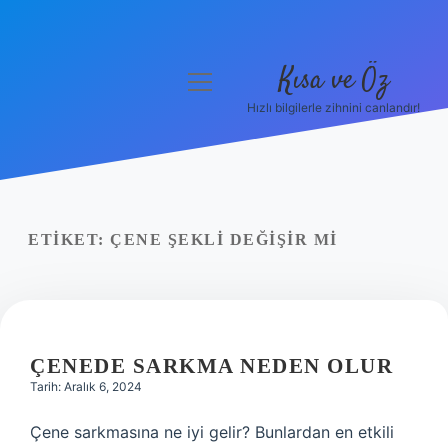
Kısa ve Öz
menüyü
aç
Hızlı bilgilerle zihnini canlandır!
Anasayfa
Gizlilik Politikası
Yasal Uyarı
ETIKET:
ÇENE ŞEKLI DEĞIŞIR MI
Hakkımızda
ÇENEDE SARKMA NEDEN OLUR
Tarih: Aralık 6, 2024
Çene sarkmasına ne iyi gelir? Bunlardan en etkili