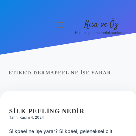
Kısa ve Öz
menüyü
aç
Hızlı bilgilerle zihnini canlandır!
Anasayfa
Gizlilik Politikası
Yasal Uyarı
ETIKET:
DERMAPEEL NE IŞE YARAR
Hakkımızda
SILK PEELING NEDIR
Tarih: Kasım 4, 2024
Silkpeel ne işe yarar? Silkpeel, geleneksel cilt