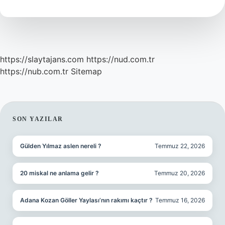
40
Gün
Önce
Ne
Gönderilir
https://slaytajans.com
https://nud.com.tr
https://nub.com.tr
Sitemap
SIDEBAR
SON YAZILAR
Gülden Yılmaz aslen nereli ?
Temmuz 22, 2026
20 miskal ne anlama gelir ?
Temmuz 20, 2026
Adana Kozan Göller Yaylası’nın rakımı kaçtır ?
Temmuz 16, 2026