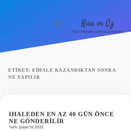
Kısa ve Öz
menüyü
aç
Hızlı bilgilerle zihnini canlandır!
Anasayfa
Gizlilik Politikası
Yasal Uyarı
ETIKET:
EIHALE KAZANDIKTAN SONRA
NE YAPILIR
Hakkımızda
IHALEDEN EN AZ 40 GÜN ÖNCE
NE GÖNDERILIR
Tarih: Şubat 19, 2025