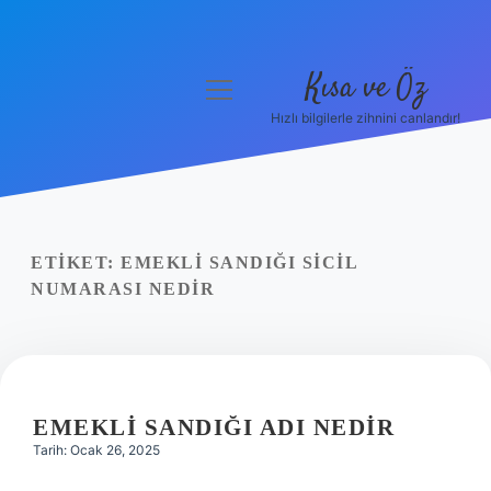
Kısa ve Öz
menüyü
aç
Hızlı bilgilerle zihnini canlandır!
Anasayfa
Gizlilik Politikası
Yasal Uyarı
ETIKET:
EMEKLI SANDIĞI SICIL
NUMARASI NEDIR
Hakkımızda
EMEKLI SANDIĞI ADI NEDIR
Tarih: Ocak 26, 2025