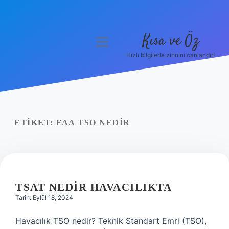
Kısa ve Öz
menüyü
aç
Hızlı bilgilerle zihnini canlandır!
Anasayfa
Gizlilik Politikası
Yasal Uyarı
ETIKET:
FAA TSO NEDIR
Hakkımızda
TSAT NEDIR HAVACILIKTA
Tarih: Eylül 18, 2024
Havacılık TSO nedir? Teknik Standart Emri (TSO),