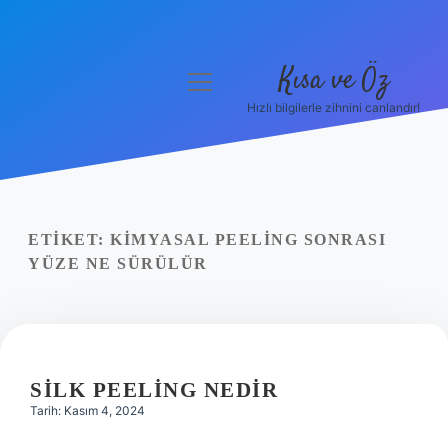
Kısa ve Öz
menüyü
aç
Hızlı bilgilerle zihnini canlandır!
Anasayfa
Gizlilik Politikası
Yasal Uyarı
ETIKET:
KIMYASAL PEELING SONRASI
YÜZE NE SÜRÜLÜR
Hakkımızda
SILK PEELING NEDIR
Tarih: Kasım 4, 2024