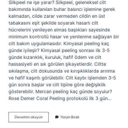
Silkpeel ne işe yarar? Silkpeel, geleneksel cilt
bakımında kullanılan buhar basıncı işlemine gerek
kalmadan, cilde zarar vermeden cildin en üst
tabakasını eşit şekilde soyarak hasarlı cilt
hücrelerini yenileyen elmas başlıkları sayesinde
minimum kontrollü hasar ve yenilenme sağlayan bir
cilt bakım uygulamasıdır. Kimyasal peeling kaç
günde iyileşir? Kimyasal peeling sonrası ilk 3-5
günde kızarıklık, kuruluk, hafif ödem ve cilt
hassasiyeti en sık görülen şikayetlerdir. Ciltte
sıkılaşma, cilt dokusunda ve kırışıklıklarda arınma
ve hafif kaşıntı görülebilir. Cilt kaybı işlemden 3-5
gün sonra başlar ve cilt tipine göre değişiklik
gösterebilir. Mercan peeling kaç günde soyulur?
Rose Demer Coral Peeling protokolü ilk 3 gün…
Silk
Devamını okuyun
Yorum Bırak
Peeling
Nedir