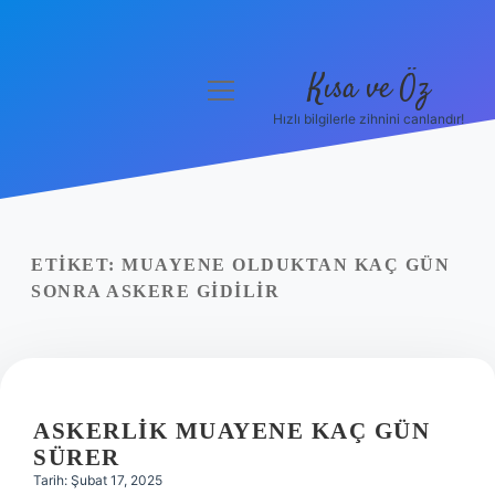
Kısa ve Öz
menüyü
aç
Hızlı bilgilerle zihnini canlandır!
Anasayfa
Gizlilik Politikası
Yasal Uyarı
ETIKET:
MUAYENE OLDUKTAN KAÇ GÜN
SONRA ASKERE GIDILIR
Hakkımızda
ASKERLIK MUAYENE KAÇ GÜN
SÜRER
Tarih: Şubat 17, 2025