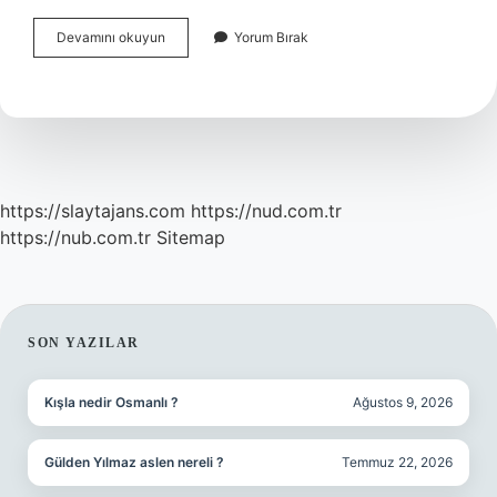
Askerlik
Devamını okuyun
Yorum Bırak
Muayene
Kaç
Gün
Sürer
https://slaytajans.com
https://nud.com.tr
https://nub.com.tr
Sitemap
SIDEBAR
SON YAZILAR
Kışla nedir Osmanlı ?
Ağustos 9, 2026
Gülden Yılmaz aslen nereli ?
Temmuz 22, 2026