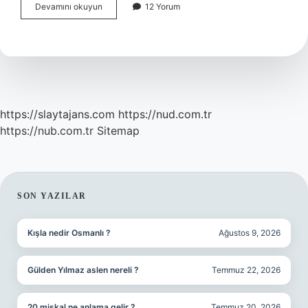
Darmadağınık
Devamını okuyun
12 Yorum
Ikileme
Mi
https://slaytajans.com
https://nud.com.tr
https://nub.com.tr
Sitemap
SIDEBAR
SON YAZILAR
Kışla nedir Osmanlı ?
Ağustos 9, 2026
Gülden Yılmaz aslen nereli ?
Temmuz 22, 2026
20 miskal ne anlama gelir ?
Temmuz 20, 2026