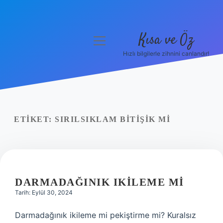
Kısa ve Öz
menüyü
aç
Hızlı bilgilerle zihnini canlandır!
Anasayfa
Gizlilik Politikası
Yasal Uyarı
ETIKET:
SIRILSIKLAM BITIŞIK MI
Hakkımızda
DARMADAĞINIK IKILEME MI
Tarih: Eylül 30, 2024
Darmadağınık ikileme mi pekiştirme mi? Kuralsız