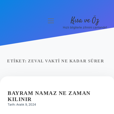
Kısa ve Öz
menüyü
aç
Hızlı bilgilerle zihnini canlandır!
Anasayfa
Gizlilik Politikası
Yasal Uyarı
ETIKET:
ZEVAL VAKTI NE KADAR SÜRER
Hakkımızda
BAYRAM NAMAZ NE ZAMAN
KILINIR
Tarih: Aralık 9, 2024