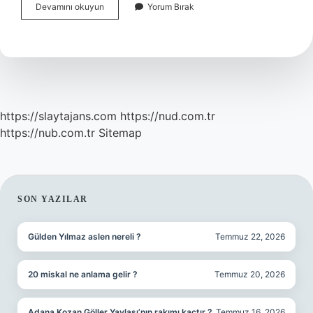
Bayram
Devamını okuyun
Yorum Bırak
Namaz
Ne
Zaman
Kılınır
https://slaytajans.com
https://nud.com.tr
https://nub.com.tr
Sitemap
SIDEBAR
SON YAZILAR
Gülden Yılmaz aslen nereli ?
Temmuz 22, 2026
20 miskal ne anlama gelir ?
Temmuz 20, 2026
Adana Kozan Göller Yaylası’nın rakımı kaçtır ?
Temmuz 16, 2026