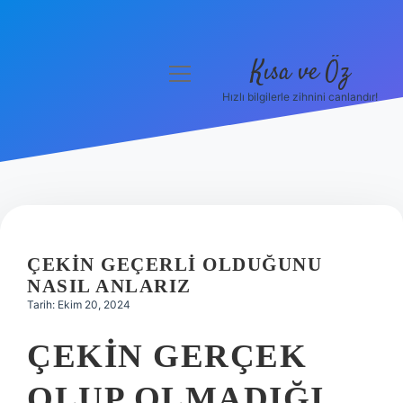
Kısa ve Öz
menüyü
aç
Hızlı bilgilerle zihnini canlandır!
Anasayfa
Gizlilik Politikası
Yasal Uyarı
Hakkımızda
ÇEKIN GEÇERLI OLDUĞUNU
NASIL ANLARIZ
Tarih: Ekim 20, 2024
ÇEKIN GERÇEK
OLUP OLMADIĞI