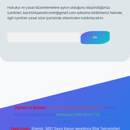
Hukuka ve yasal düzenlemelere aykırı olduğunu düşündüğünüz
içerikleri,
backlinkpanelicomtr@gmail.com
adresine bildirmeniz halinde,
ilgili içerikler yasal süre içerisinde sitemizden kaldırılacaktır.
Arama
is sitesi
ilbet
Reklam ve İletişim:
E-mail:
backlinkpaneli@gmail.com
Teams:
forumhizmeti@gmail.com
Whatsapp: 0262 606 0 726
Telegram:
@karabul
Yasal Uyarı:
Sitemiz, 5651 Sayılı Kanun gereğince Bilgi Teknolojileri