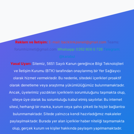
bahis sitesi
ilbet
Reklam ve İletişim:
E-mail:
backlinkpaneli@gmail.com
Teams:
forumhizmeti@gmail.com
Whatsapp: 0262 606 0 726
Telegram:
@karabul
Yasal Uyarı:
Sitemiz, 5651 Sayılı Kanun gereğince Bilgi Teknolojileri
ve İletişim Kurumu (BTK) tarafından onaylanmış bir Yer Sağlayıcı
olarak hizmet vermektedir. Bu nedenle, sitedeki içerikleri proaktif
olarak denetleme veya araştırma yükümlülüğümüz bulunmamaktadır.
Ancak, üyelerimiz yazdıkları içeriklerin sorumluluğunu taşımakta olup,
siteye üye olarak bu sorumluluğu kabul etmiş sayılırlar. Bu internet
sitesi, herhangi bir marka, kurum veya şahıs şirketi ile hiçbir bağlantısı
bulunmamaktadır. Sitede yalnızca kendi hazırladığımız makaleler
paylaşılmaktadır. Burada yer alan içerikler haber niteliği taşımamakta
olup, gerçek kurum ve kişiler hakkında paylaşım yapılmamaktadır.