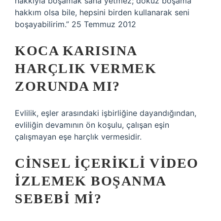
hakkıyla boşamak sana yetmez; dokuz boşama
hakkım olsa bile, hepsini birden kullanarak seni
boşayabilirim.” 25 Temmuz 2012
KOCA KARISINA
HARÇLIK VERMEK
ZORUNDA MI?
Evlilik, eşler arasındaki işbirliğine dayandığından,
evliliğin devamının ön koşulu, çalışan eşin
çalışmayan eşe harçlık vermesidir.
CINSEL IÇERIKLI VIDEO
IZLEMEK BOŞANMA
SEBEBI MI?