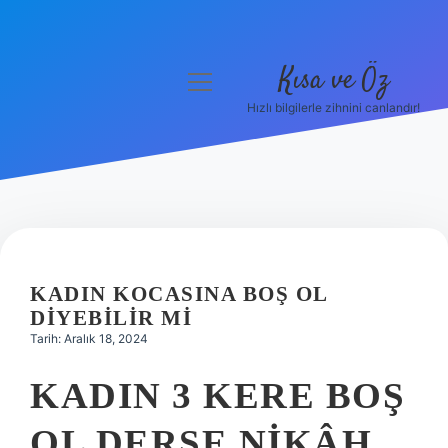
Kısa ve Öz
menüyü
aç
Hızlı bilgilerle zihnini canlandır!
Anasayfa
Gizlilik Politikası
Yasal Uyarı
Hakkımızda
KADIN KOCASINA BOŞ OL
DIYEBILIR MI
Tarih: Aralık 18, 2024
KADIN 3 KERE BOŞ
OL DERSE NIKÂH