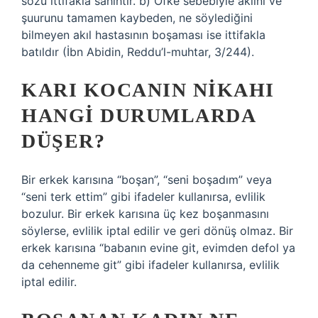
sözü ittifakla sahihtir. b) Öfke sebebiyle aklını ve
şuurunu tamamen kaybeden, ne söylediğini
bilmeyen akıl hastasının boşaması ise ittifakla
batıldır (İbn Abidin, Reddu’l-muhtar, 3/244).
KARI KOCANIN NIKAHI
HANGI DURUMLARDA
DÜŞER?
Bir erkek karısına “boşan”, “seni boşadım” veya
“seni terk ettim” gibi ifadeler kullanırsa, evlilik
bozulur. Bir erkek karısına üç kez boşanmasını
söylerse, evlilik iptal edilir ve geri dönüş olmaz. Bir
erkek karısına “babanın evine git, evimden defol ya
da cehenneme git” gibi ifadeler kullanırsa, evlilik
iptal edilir.