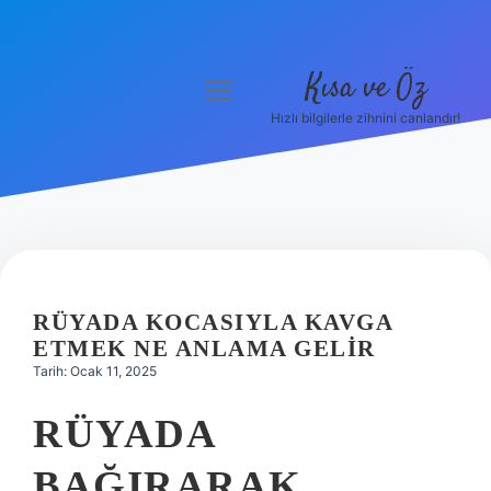
Kısa ve Öz
menüyü
aç
Hızlı bilgilerle zihnini canlandır!
Anasayfa
Gizlilik Politikası
Yasal Uyarı
Hakkımızda
RÜYADA KOCASIYLA KAVGA
ETMEK NE ANLAMA GELIR
Tarih: Ocak 11, 2025
RÜYADA
BAĞIRARAK